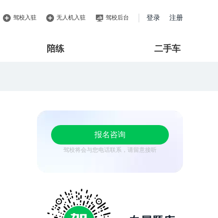
驾校入驻
无人机入驻
驾校后台
登录
注册
陪练
二手车
报名咨询
驾校将会与您电话联系，请留意接听