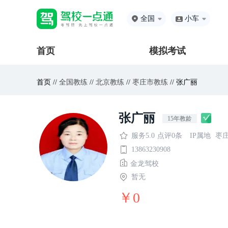
全国
小车
首页
模拟考试
首页 //
全国教练
//
北京教练
//
枣庄市教练
// 张广丽
张广丽
15年教龄
服务5.0
点评0条
IP属地
枣
13863230908
金龙驾校
暂无
￥0