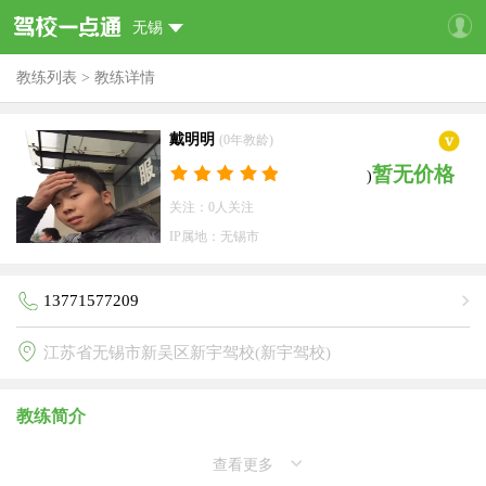
无锡
教练列表
>
教练详情
戴明明
(0年教龄)
暂无价格
)
关注：0人关注
IP属地：无锡市
13771577209
江苏省无锡市新吴区新宇驾校(新宇驾校)
教练简介
查看更多