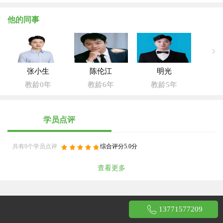
他的同事
张小生
陈伦江
明光
教龄0年
教龄6年
教龄5年
学员点评
共有0个学员点评
综合评分5.0分
查看更多
13771577209