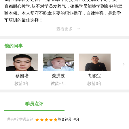
直都耐心教学,从不对学员发脾气，确保学员能够学到良好的驾
驶本领。本人坚守不吃拿卡要的职业操守，自律性强，是您学
车培训的最佳选择！
查看更多
他的同事
蔡园培
龚洪波
胡俊宝
教龄3年
教龄6年
教龄0年
学员点评
共有0个学员点评
综合评分5.0分