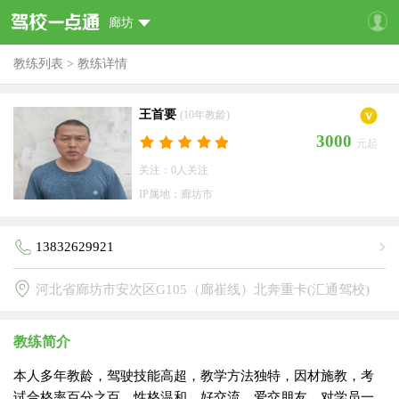
廊坊
教练列表
>
教练详情
王首要
(10年教龄)
3000
元起
关注：0人关注
IP属地：廊坊市
13832629921
河北省廊坊市安次区G105（廊崔线）北奔重卡(汇通驾校)
教练简介
本人多年教龄，驾驶技能高超，教学方法独特，因材施教，考
试合格率百分之百。性格温和，好交流，爱交朋友，对学员一