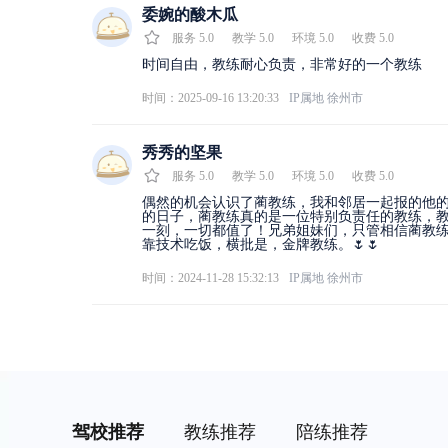
委婉的酸木瓜
服务
5.0
教学
5.0
环境
5.0
收费
5.0
时间自由，教练耐心负责，非常好的一个教练
时间：2025-09-16 13:20:33
IP属地
徐州市
秀秀的坚果
服务
5.0
教学
5.0
环境
5.0
收费
5.0
偶然的机会认识了蔺教练，我和邻居一起报的他
的日子，蔺教练真的是一位特别负责任的教练，
一刻，一切都值了！兄弟姐妹们，只管相信蔺教练
靠技术吃饭，横批是，金牌教练。🌷🌷
时间：2024-11-28 15:32:13
IP属地
徐州市
驾校推荐
教练推荐
陪练推荐