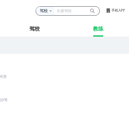
手机APP
驾校
驾校
教练
州市
20号