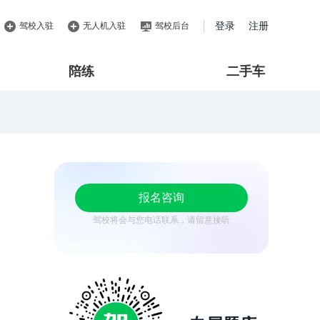
驾校入驻
无人机入驻
驾校后台
登录
注册
陪练
二手车
报名咨询
驾校将会与您电话联系，请留意接听