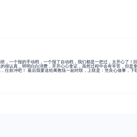
的班，一个报的手动档，一个报了自动档，我们都是一把过，太开心了！
教的很认真，明明白白消费，开开心心拿证，虽然过程中会有辛苦，但是
，往前冲吧！ 最后我要送给蔺教练一副对联，上联是：凭良心做事，下