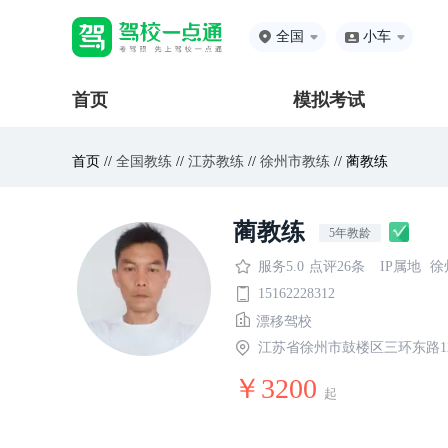
全国
小车
首页
模拟考试
首页 //
全国教练
//
江苏教练
//
徐州市教练
// 蔺教练
蔺教练
5年教龄
服务5.0
点评26条
IP属地
徐
15162228312
漂移驾校
江苏省徐州市鼓楼区三环东路1
￥3200
起