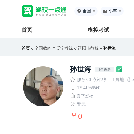
全国
小车
首页
模拟考试
首页 //
全国教练
//
辽宁教练
//
辽阳市教练
// 孙世海
孙世海
1年教龄
服务5.0
点评2条
IP属地
辽
13941956560
襄平驾校
暂无
￥0