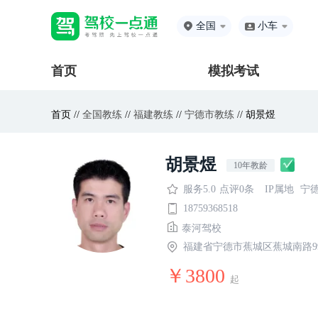
全国
小车
首页
模拟考试
首页 //
全国教练
//
福建教练
//
宁德市教练
// 胡景煜
胡景煜
10年教龄
服务5.0
点评0条
IP属地
宁
18759368518
泰河驾校
福建省宁德市蕉城区蕉城南路9
￥3800
起