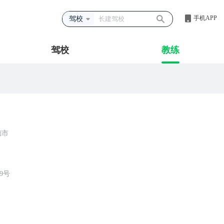
手机APP
驾校
驾校
教练
德市
9号