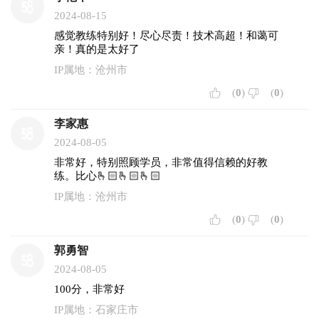
2024-08-15
感觉教练特别好！尽心尽责！技术高超！和蔼可
亲！真的是太好了
IP属地：沧州市
(
0
)
(
0
)
李家惠
2024-08-05
非常好，特别照顾学员，非常值得信赖的好教
练。比心🫰🏻🫰🏻🫰🏻
IP属地：沧州市
(
0
)
(
0
)
郭勇智
2024-08-05
100分，非常好
IP属地：石家庄市