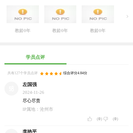
教龄0年
教龄0年
教龄0年
学员点评
共有127个学员点评
综合评分4.84分
左国强
2024-11-26
尽心尽责
IP属地：沧州市
(
0
)
(
0
)
李艳平