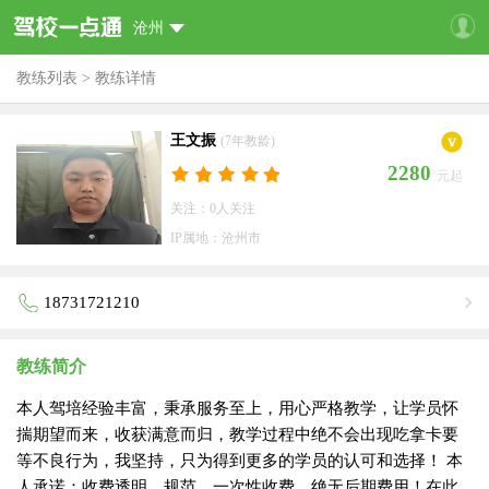
沧州
教练列表
>
教练详情
王文振
(7年教龄)
2280
元起
关注：0人关注
IP属地：沧州市
18731721210
教练简介
本人驾培经验丰富，秉承服务至上，用心严格教学，让学员怀
揣期望而来，收获满意而归，教学过程中绝不会出现吃拿卡要
等不良行为，我坚持，只为得到更多的学员的认可和选择！ 本
人承诺：收费透明，规范，一次性收费，绝无后期费用！在此