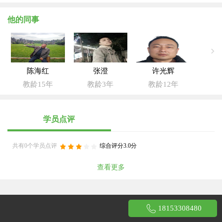
他的同事
陈海红
张澄
许光辉
教龄15年
教龄3年
教龄12年
学员点评
共有0个学员点评
综合评分3.0分
查看更多
18153308480