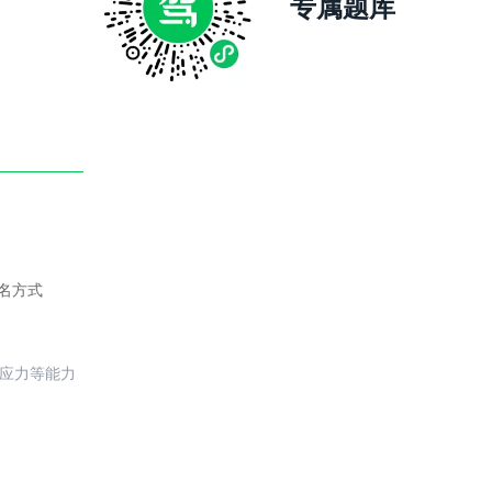
专属题库
名方式
反应力等能力