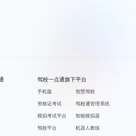
通
驾校一点通旗下平台
手机版
智慧驾校
资格证考试
驾校通管理系统
模拟考试平台
智能模拟器
驾校平台
机器人教练