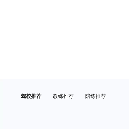
驾校推荐
教练推荐
陪练推荐