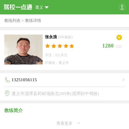
遵义
教练列表
>
教练详情
张永浪
(0年教龄)
1280
元起
关注：0人关注
IP属地：遵义市
13251056115
遵义市湄潭县药材场路北200米(湄潭职中驾校)
教练简介
查看更多