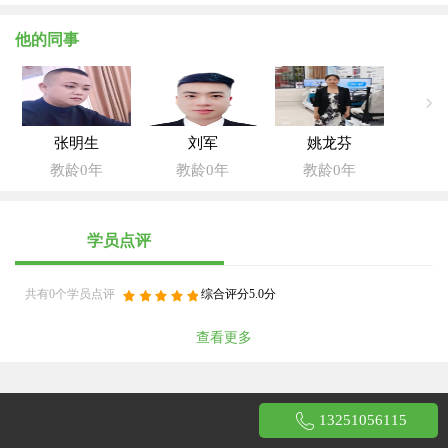
他的同事
张明生
刘军
姚龙芬
教龄0年
教龄0年
教龄0年
学员点评
共有0个学员点评
综合评分5.0分
查看更多
13251056115