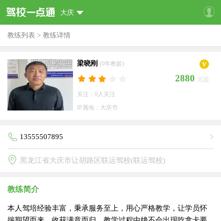
大庆
教练列表
>
教练详情
梁晓刚
(0年教龄)
2880
元起
关注：0人关注
IP属地：大庆市
13555507895
黑龙江省大庆市让胡路区联运驾校(联运驾校)
教练简介
本人驾培经验丰富，秉承服务至上，用心严格教学，让学员怀
揣期望而来，收获满意而归，教学过程中绝不会出现吃拿卡要