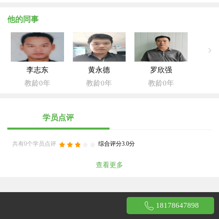
他的同事
李志东
黄永德
罗欣强
教龄0年
教龄0年
教龄0年
学员点评
共有0个学员点评
综合评分3.0分
查看更多
18178647898