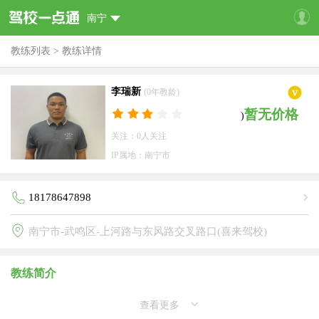
南宁
教练列表
>
教练详情
李瑞新
(0年教龄)
暂无价格
)
关注：0人关注
IP属地：南宁市
18178647898
南宁市-武鸣区-上河路与东风路交叉路口(喜来驾校)
教练简介
查看更多