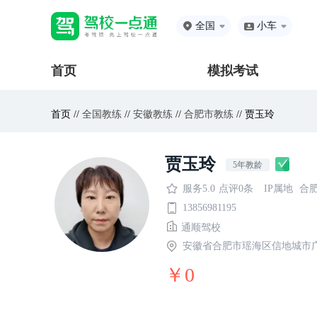
全国
小车
首页
模拟考试
首页 //
全国教练
//
安徽教练
//
合肥市教练
// 贾玉玲
贾玉玲
5年教龄
服务5.0
点评0条
IP属地
合
13856981195
通顺驾校
安徽省合肥市瑶海区信地城市
￥0