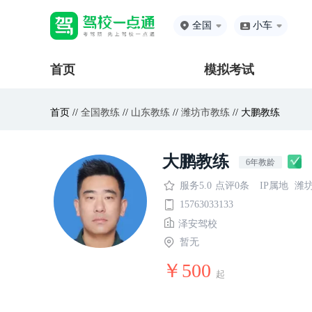
全国
小车
首页
模拟考试
首页 //
全国教练
//
山东教练
//
潍坊市教练
// 大鹏教练
大鹏教练
6年教龄
服务5.0
点评0条
IP属地
潍
15763033133
泽安驾校
暂无
￥500
起