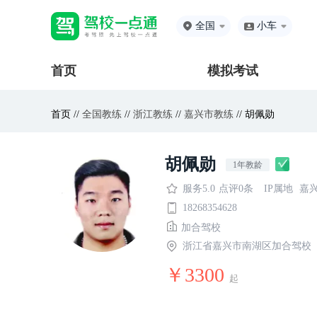
全国
小车
首页
模拟考试
首页 //
全国教练
//
浙江教练
//
嘉兴市教练
// 胡佩勋
胡佩勋
1年教龄
服务5.0
点评0条
IP属地
嘉
18268354628
加合驾校
浙江省嘉兴市南湖区加合驾校
￥3300
起