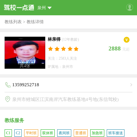
泉州
教练列表
>
教练详情
林亲得
(12年教龄)
2888
元起
关注：2583人关注
共
4
张
IP属地：泉州市
13599252718
泉州市鲤城区江滨南岸汽车教练基地4号地(东信驾校)
教练服务
C1
C2
平时班
双休班
夜间班
普通班
加急班
班车接送