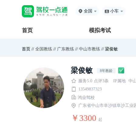
全国
小车
首页
模拟考试
首页 //
全国教练
//
广东教练
//
中山市教练
// 梁俊敏
梁俊敏
8年教龄
服务5.0
点评3条
IP属地
中
13549837323
鸿业驾校
广东省中山市阜沙镇阜沙工业
￥3300
起