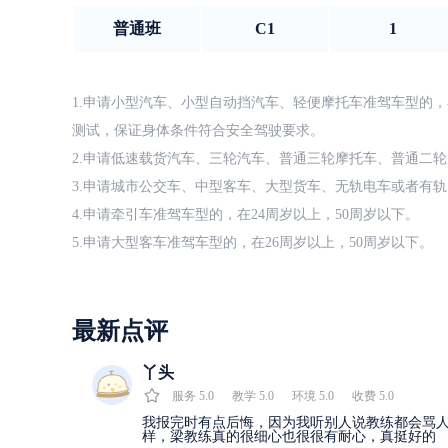
普通班
C1
1
1.申请小型汽车、小型自动挡汽车、轻便摩托车准驾车型的，
测试，保证身体条件符合安全驾驶要求。
2.申请低速载货汽车、三轮汽车、普通三轮摩托车、普通二轮
3.申请城市公交车、中型客车、大型货车、无轨电车或者有轨
4.申请牵引车准驾车型的，在24周岁以上，50周岁以下。
5.申请大型客车准驾车型的，在26周岁以上，50周岁以下。
最新点评
丫头
服务
5.0
教学
5.0
环境
5.0
收费
5.0
我报完时有点后悔，因为我听别人说教练都会骂
样，梁教练真的很细心也很很有耐心，真挺好的