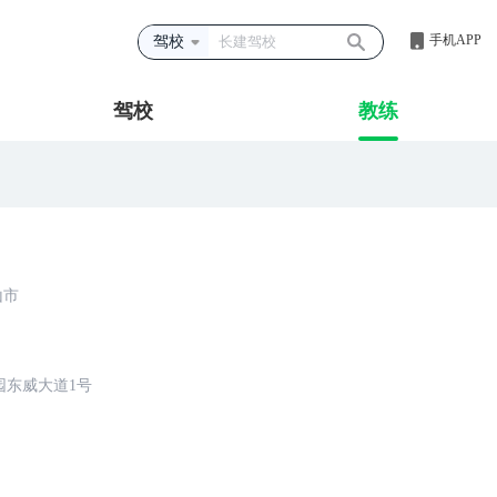
手机APP
驾校
驾校
教练
山市
园东威大道1号