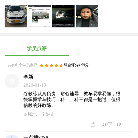
学员点评
共有61个学员点评
综合评分4.99分
李新
2020-01-19
谷教练认真负责，耐心辅导，教车易学易懂，很
快掌握学车技巧，科二、科三都是一把过，值得
信赖的好教练。
IP属地：宁波市
(
1
)
(
0
)
一点通8786