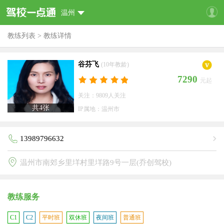
温州
教练列表
>
教练详情
谷芬飞
(10年教龄)
7290
元起
关注：9809人关注
共
4
张
IP属地：温州市
13989796632
温州市南郊乡里垟村里垟路9号一层(乔创驾校)
教练服务
C1
C2
平时班
双休班
夜间班
普通班