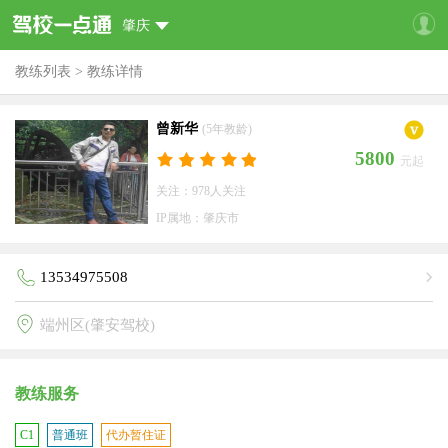
肇庆
教练列表
>
教练详情
曾新华
(5年教龄)
5800
元起
关注：978人关注
IP属地：肇庆市
13534975508
端州区(肇安驾校)
教练服务
C1
普通班
代办暂住证