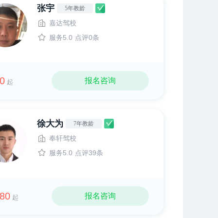
张宇
5年教龄
嘉达驾校
服务5.0
点评0条
0
报名咨询
起
徐大为
7年教龄
奉轩驾校
服务5.0
点评39条
80
报名咨询
起