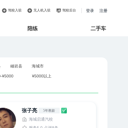
驾校入驻
无人机入驻
驾校后台
登录
注册
陪练
二手车
县
岫岩县
海城市
0-¥5000
¥5000以上
张子亮
5年教龄
海城启通汽校
服务5.0
点评8条