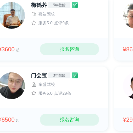
梅鹤荠
5年教龄
嘉达驾校
服务5.0
点评9条
¥3600
¥86
报名咨询
起
门会宝
3年教龄
东盛驾校
服务5.0
点评29条
¥6500
¥29
报名咨询
起