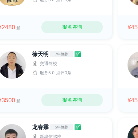
¥2480
¥45
报名咨询
起
徐天明
7年教龄
交通驾校
服务5.0
点评0条
¥3500
¥45
报名咨询
起
龙春霖
5年教龄
新忠信驾校