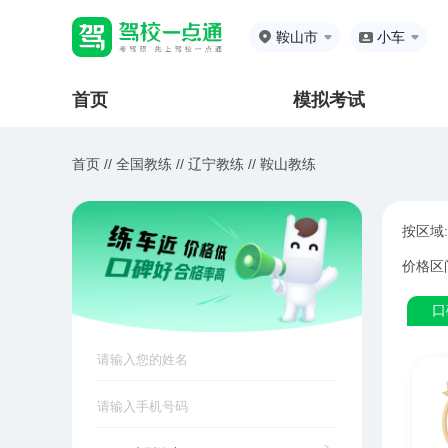
鞍山市
小车
首页
模拟考试
首页 //
全国教练
//
辽宁教练
//
鞍山教练
按区域:
价格区
口