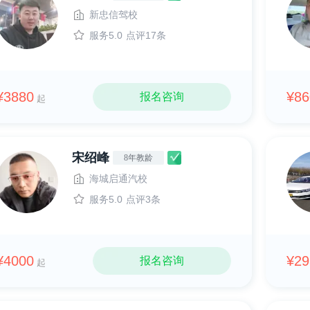
新忠信驾校
服务5.0
点评17条
¥3880
¥86
报名咨询
起
宋绍峰
8年教龄
海城启通汽校
服务5.0
点评3条
¥4000
¥29
报名咨询
起