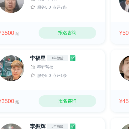
服务5.0
点评7条
¥3500
¥50
报名咨询
起
李福星
1年教龄
奉轩驾校
服务5.0
点评1条
¥3500
¥45
报名咨询
起
李振辉
5年教龄