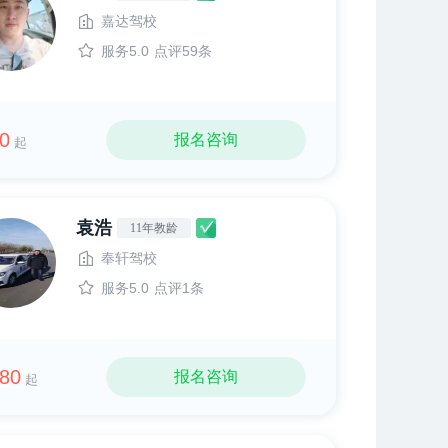
嘉达驾校
服务5.0
点评59条
0
报名咨询
起
袁浩
11年教龄
奉轩驾校
服务5.0
点评1条
80
报名咨询
起