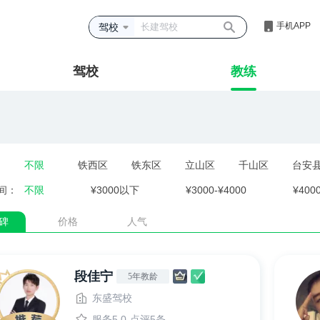
手机APP
驾校
驾校
教练
不限
铁西区
铁东区
立山区
千山区
台安
间：
不限
¥3000以下
¥3000-¥4000
¥400
碑
价格
人气
段佳宁
5年教龄
东盛驾校
服务5.0
点评5条