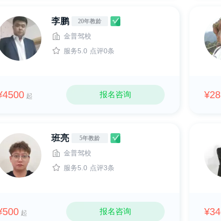
李鹏
20年教龄
金普驾校
服务5.0
点评0条
¥4500
¥28
报名咨询
起
班亮
5年教龄
金普驾校
服务5.0
点评3条
¥500
¥34
报名咨询
起