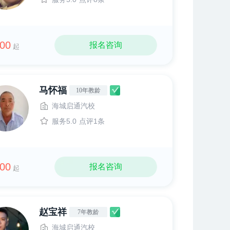
00
报名咨询
起
马怀福
10年教龄
海城启通汽校
服务5.0
点评1条
00
报名咨询
起
赵宝祥
7年教龄
海城启通汽校