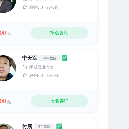
服务5.0
点评0条
00
报名咨询
起
李天军
20年教龄
海城启通汽校
服务5.0
点评0条
00
报名咨询
起
付震
8年教龄