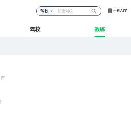
手机APP
驾校
驾校
教练
坊市
号