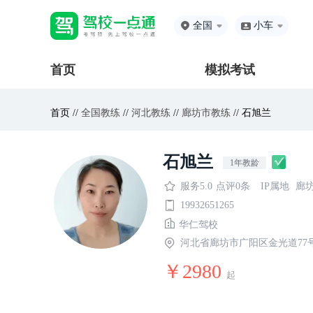
全国
小车
首页
模拟考试
首页 //
全国教练
//
河北教练
//
廊坊市教练
// 石旭兰
石旭兰
1年教龄
服务5.0
点评0条
IP属地
廊
19932651265
华仁驾校
河北省廊坊市广阳区金光道77
￥2980
起