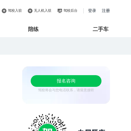
驾校入驻
无人机入驻
驾校后台
登录
注册
陪练
二手车
报名咨询
驾校将会与您电话联系，请留意接听