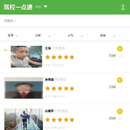
河北
找教练
>
全市
口碑
人气
价格
15年教龄
王旭
3500
元起
关注：3.5万人关注
8年教龄
孙秀国
2588
元起
关注：1000+人关注
15年教龄
白建军
4599
元起
关注：3000+人关注