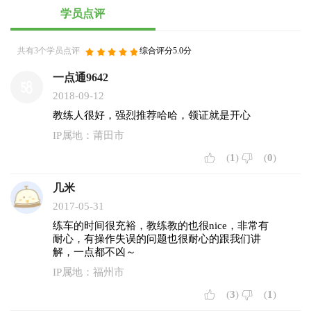
学员点评
共有3个学员点评
综合评分5.0分
一点通9642
2018-09-12
教练人很好，强烈推荐哈哈，领证就是开心
IP属地：莆田市
(
1
)
(
0
)
几米
2017-05-31
练车的时间很充裕，教练教的也很nice，非常有
耐心，有操作失误的问题也很耐心的跟我们讲
解，一点都不凶～
IP属地：福州市
(
3
)
(
1
)