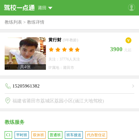
莆田
教练列表
>
教练详情
黄行财
(9年教龄)
3900
元起
关注：37776人关注
共
4
张
IP属地：莆田市
15205961382
福建省莆田市荔城区荔园小区(涵江大地驾校)
教练服务
C1
平时班
双休班
普通班
班车接送
代办暂住证