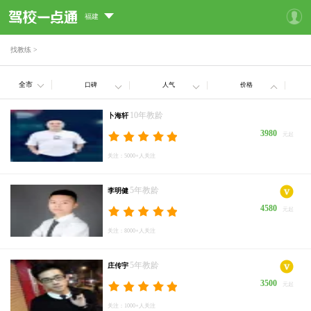
福建
找教练
>
全市
口碑
人气
价格
10年教龄
卜海轩
3980
元起
关注：5000+人关注
5年教龄
李明健
4580
元起
关注：8000+人关注
5年教龄
庄传宇
3500
元起
关注：1000+人关注