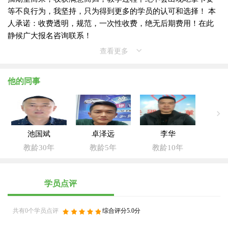
等不良行为，我坚持，只为得到更多的学员的认可和选择！ 本
人承诺：收费透明，规范，一次性收费，绝无后期费用！在此
静候广大报名咨询联系！
查看更多
他的同事
池国斌
卓泽远
李华
教龄30年
教龄5年
教龄10年
学员点评
共有0个学员点评
综合评分5.0分