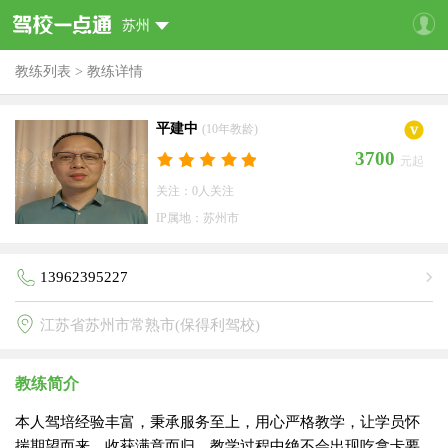
苏州
教练列表
>
教练详情
平建中
(10年教龄)
3700
元起
关注：0人关注
IP属地：苏州市
13962395227
江苏省苏州市常熟市(保得利驾校)
教练简介
本人驾培经验丰富，秉承服务至上，用心严格教学，让学员怀
揣期望而来，收获满意而归，教学过程中绝不会出现吃拿卡要